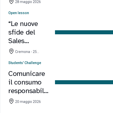
28 maggio 2026
incontrano
Open lesson
nel Campus
“Le nuove
di Cremona
sfide del
Sales
Management
Cremona - 25
nel
maggio 2026
Students' Challenge
Beverage”:
Comunicare
open lesson
il consumo
con Coca-
responsabile:
Cola HBC
SMEA vince
20 maggio 2026
la Students’