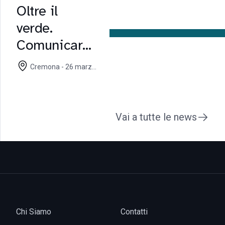
Challenge
Oltre il
Federvini
verde.
2026
Comunicare
la
Cremona - 26 marzo
sostenibilità
2026
tra
complessità,
Vai a tutte le news
sfide e
nuove
traiettorie
Chi Siamo
Contatti