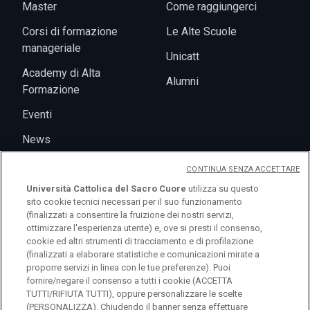
Master
Come raggiungerci
Corsi di formazione
Le Alte Scuole
manageriale
Unicatt
Academy di Alta
Alumni
Formazione
Eventi
News
CONTINUA SENZA ACCETTARE
Università Cattolica del Sacro Cuore
utilizza su questo
sito cookie tecnici necessari per il suo funzionamento
(finalizzati a consentire la fruizione dei nostri servizi,
ottimizzare l'esperienza utente) e, ove si presti il consenso,
cookie ed altri strumenti di tracciamento e di profilazione
(finalizzati a elaborare statistiche e comunicazioni mirate a
proporre servizi in linea con le tue preferenze). Puoi
fornire/negare il consenso a tutti i cookie (ACCETTA
TUTTI/RIFIUTA TUTTI), oppure personalizzare le scelte
(PERSONALIZZA). Chiudendo il banner senza effettuare