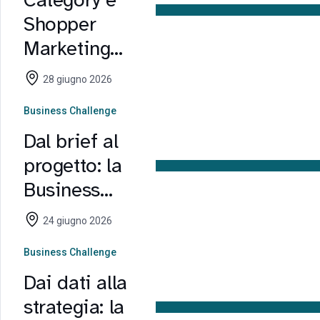
Shopper
Marketing
2.0: dalla
28 giugno 2026
formazione
Business Challenge
alle nuove
Dal brief al
sfide di
progetto: la
industria e
Business
distribuzione
Challenge
24 giugno 2026
con Gruppo
Business Challenge
Lactalis
Dai dati alla
Italia
strategia: la