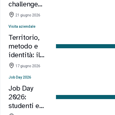
challenge
con Cameo
21 giugno 2026
sul futuro dei
Visita aziendale
preparati per
Territorio,
dolci
metodo e
identità: il
Master in
17 giugno 2026
Food
Job Day 2026
Business
Job Day
Management
2026:
visita Ronco
studenti e
Calino
imprese si