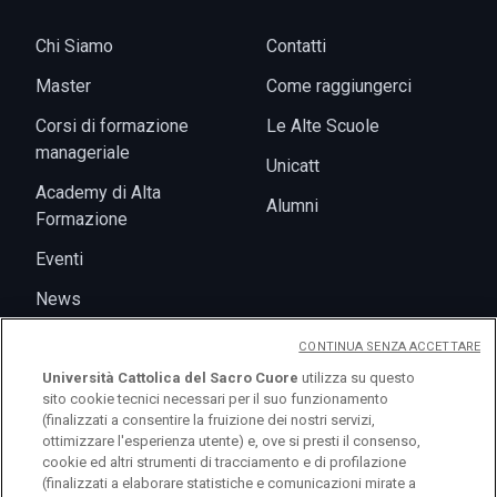
Chi Siamo
Contatti
Master
Come raggiungerci
Corsi di formazione
Le Alte Scuole
manageriale
Unicatt
Academy di Alta
Alumni
Formazione
Eventi
News
CONTINUA SENZA ACCETTARE
Università Cattolica del Sacro Cuore
utilizza su questo
sito cookie tecnici necessari per il suo funzionamento
(finalizzati a consentire la fruizione dei nostri servizi,
ottimizzare l'esperienza utente) e, ove si presti il consenso,
cookie ed altri strumenti di tracciamento e di profilazione
(finalizzati a elaborare statistiche e comunicazioni mirate a